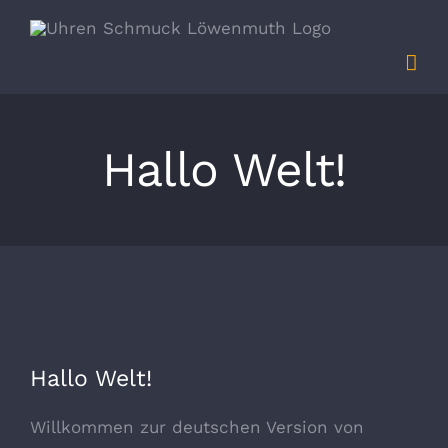
Zum
Inhalt
springen
Hallo Welt!
Hallo Welt!
Willkommen zur deutschen Version von